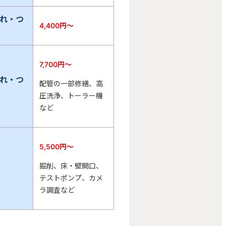
れ・つ
4,400
円〜
7,700
円〜
れ・つ
配管の一部修繕、高
圧洗浄、トーラー機
など
5,500
円〜
掘削、床・壁開口、
テストポンプ、カメ
ラ調査など