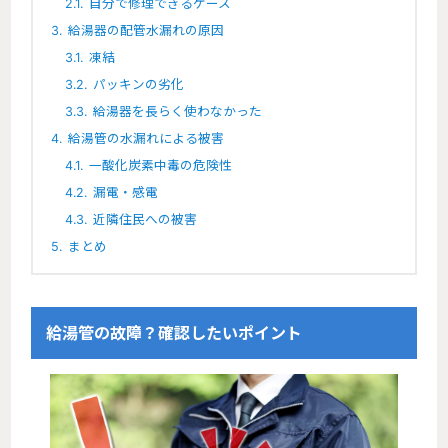
2.1.
自分で修理できるケース
3.
給湯器の配管水漏れの原因
3.1.
凍結
3.2.
パッキンの劣化
3.3.
給湯器を長らく使わなかった
4.
給湯管の水漏れによる被害
4.1.
一酸化炭素中毒の危険性
4.2.
漏電・感電
4.3.
近隣住民への被害
5.
まとめ
給湯管の故障？確認したいポイント